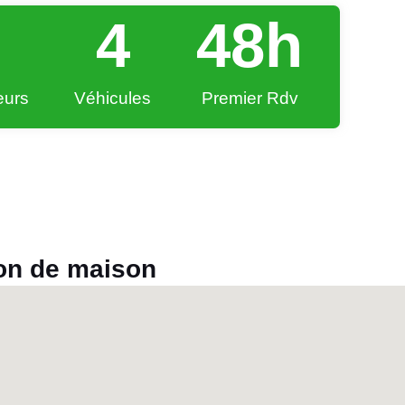
4
48
h
eurs
Véhicules
Premier Rdv
ion de maison