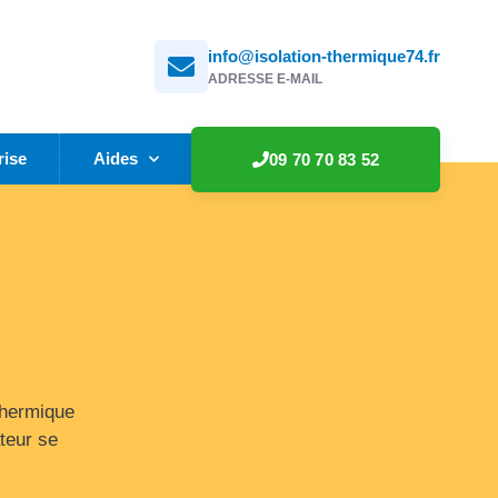
info@isolation-thermique74.fr
N
ADRESSE E-MAIL
rise
Aides
09 70 70 83 52
thermique
ateur se