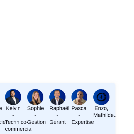
e
Kelvin
Sophie
Raphaël
Pascal
Enzo,
-
-
-
-
Mathilde..
cien
Technico-
Gestion
Gérant
Expertise
commercial