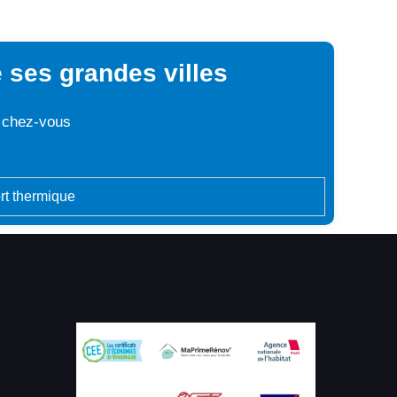
 ses grandes villes
t chez-vous
rt thermique