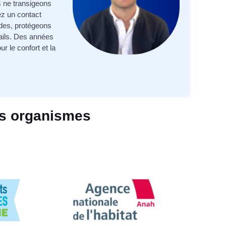
s ne transigeons
ez un contact
ides, protégeons
tails. Des années
r le confort et la
es organismes