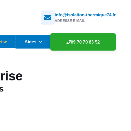
info@isolation-thermique74.fr
N
ADRESSE E-MAIL
rise
Aides
09 70 70 83 52
rise
s