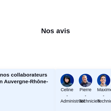
Nos avis
 nos collaborateurs
ion Auvergne-Rhône-
Celine
Pierre
Maxim
-
-
-
Administratif
Technicien
Techni