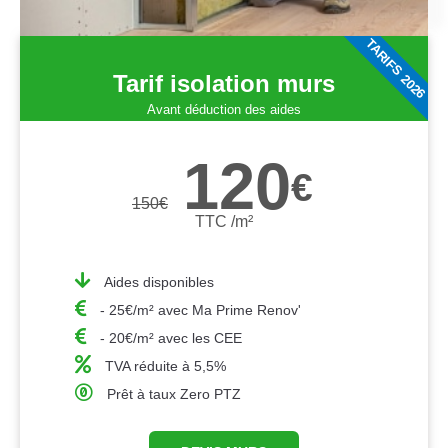
TARIFS 2026
Tarif isolation murs
Avant déduction des aides
120
€
150
€
TTC /m²
Aides disponibles
- 25€/m² avec Ma Prime Renov'
- 20€/m² avec les CEE
TVA réduite à 5,5%
Prêt à taux Zero PTZ