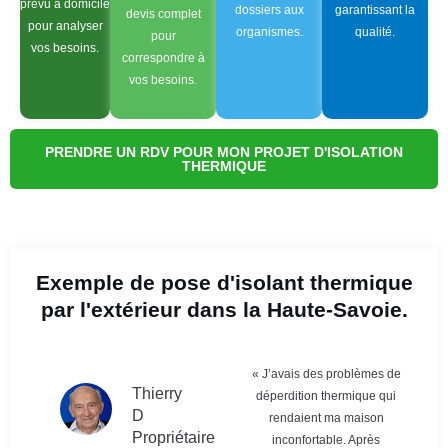
prévu à domicile
dossiers aux
garantissant la
devis complet
pour analyser
organismes.
qualité.
pour
vos besoins.
correspondre à
vos besoins.
PRENDRE UN RDV POUR MON PROJET D'ISOLATION
THERMIQUE
Exemple de pose d'isolant thermique
par l'extérieur dans la Haute-Savoie.
« J’avais des problèmes de
Thierry
déperdition thermique qui
D
rendaient ma maison
Propriétaire
inconfortable. Après