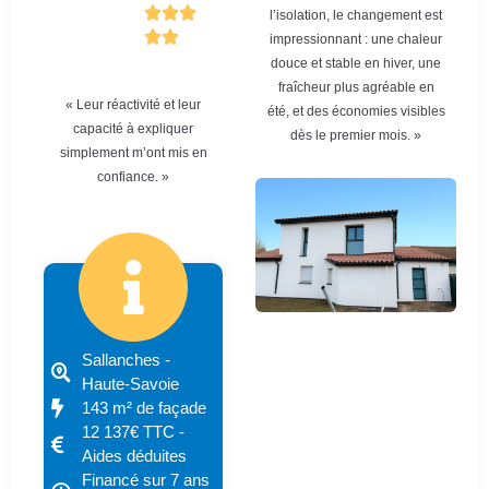
l’isolation, le changement est
impressionnant : une chaleur
douce et stable en hiver, une
fraîcheur plus agréable en
« Leur réactivité et leur
été, et des économies visibles
capacité à expliquer
dès le premier mois. »
simplement m’ont mis en
confiance. »
Sallanches -
Haute-Savoie
143 m² de façade
12 137€ TTC -
Aides déduites
Financé sur 7 ans