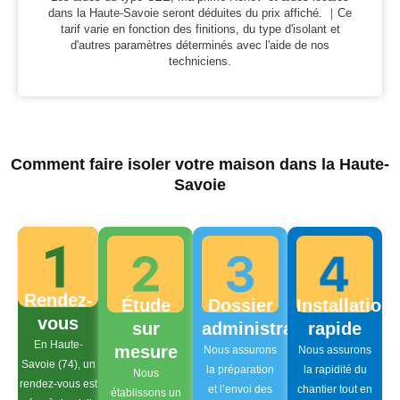
dans la Haute-Savoie seront déduites du prix affiché. ｜Ce
tarif varie en fonction des finitions, du type d'isolant et
d'autres paramètres déterminés avec l'aide de nos
techniciens.
Comment faire isoler votre maison dans la Haute-
Savoie
Rendez-
Étude
Dossier
Installation
vous
sur
administratif
rapide
En Haute-
mesure
Nous assurons
Nous assurons
Savoie (74), un
la préparation
la rapidité du
Nous
rendez-vous est
et l’envoi des
chantier tout en
établissons un