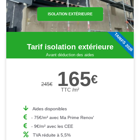
ISOLATION EXTÉRIEURE
TARIFS 2026
Tarif isolation extérieure
Avant déduction des aides
165
€
245
€
TTC /m²
Aides disponibles
- 75€/m² avec Ma Prime Renov'
- 9€/m² avec les CEE
TVA réduite à 5,5%