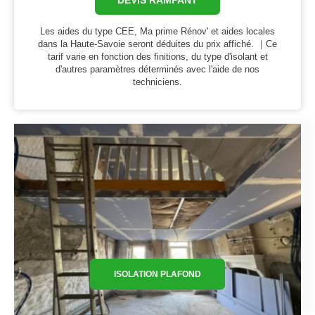
DEVIS RAMPANT
Les aides du type CEE, Ma prime Rénov' et aides locales
dans la Haute-Savoie seront déduites du prix affiché. ｜Ce
tarif varie en fonction des finitions, du type d'isolant et
d'autres paramètres déterminés avec l'aide de nos
techniciens.
ISOLATION PLAFOND