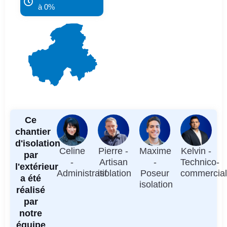
à 0%
Ce
chantier
d'isolation
Celine
Pierre -
Maxime
Kelvin -
par
-
Artisan
-
Technico-
l'extérieur
Administratif
isolation
Poseur
commercia
a été
isolation
réalisé
par
notre
équipe