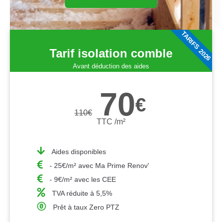
TARIFS 2026
Tarif isolation comble
Avant déduction des aides
70
€
110
€
TTC /m²
Aides disponibles
- 25€/m² avec Ma Prime Renov'
- 9€/m² avec les CEE
TVA réduite à 5,5%
Prêt à taux Zero PTZ