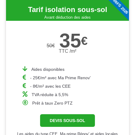
TARIFS 2026
Tarif isolation sous-sol
Avant déduction des aides
35
€
50
€
TTC /m²
Aides disponibles
- 25€/m² avec Ma Prime Renov'
- 8€/m² avec les CEE
TVA réduite à 5,5%
Prêt à taux Zero PTZ
DEVIS SOUS-SOL
Les aides du type CEE, Ma prime Rénov' et aides locales