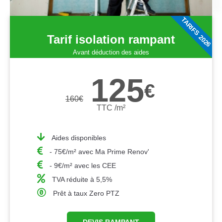
TARIFS 2026
Tarif isolation rampant
Avant déduction des aides
125
€
160
€
TTC /m²
Aides disponibles
- 75€/m² avec Ma Prime Renov'
- 9€/m² avec les CEE
TVA réduite à 5,5%
Prêt à taux Zero PTZ