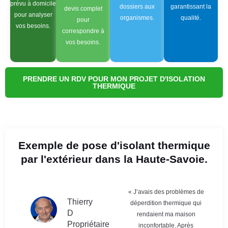
prévu à domicile
dossiers aux
garantissant la
devis complet
pour analyser
organismes.
qualité.
pour
vos besoins.
correspondre à
vos besoins.
PRENDRE UN RDV POUR MON PROJET D'ISOLATION
THERMIQUE
Exemple de pose d'isolant thermique
par l'extérieur dans la Haute-Savoie.
« J’avais des problèmes de
Thierry
déperdition thermique qui
D
rendaient ma maison
Propriétaire
inconfortable. Après