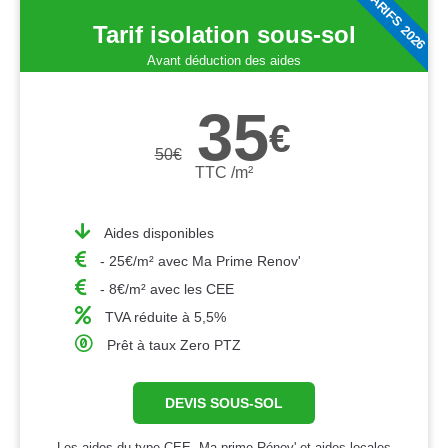
TARIFS 2026
Tarif isolation sous-sol
Avant déduction des aides
35
€
50
€
TTC /m²
Aides disponibles
- 25€/m² avec Ma Prime Renov'
- 8€/m² avec les CEE
TVA réduite à 5,5%
Prêt à taux Zero PTZ
DEVIS SOUS-SOL
Les aides du type CEE, Ma prime Rénov' et aides locales