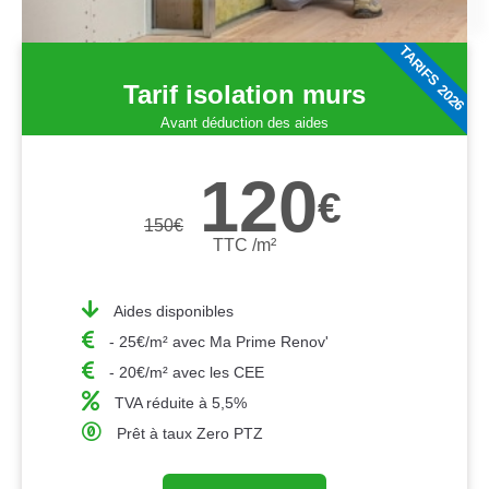
TARIFS 2026
Tarif isolation murs
Avant déduction des aides
120
€
150
€
TTC /m²
Aides disponibles
- 25€/m² avec Ma Prime Renov'
- 20€/m² avec les CEE
TVA réduite à 5,5%
Prêt à taux Zero PTZ