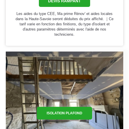
DEVIS RAMPANT
Les aides du type CEE, Ma prime Rénov' et aides locales
dans la Haute-Savoie seront déduites du prix affiché. ｜Ce
tarif varie en fonction des finitions, du type d'isolant et
d'autres paramètres déterminés avec l'aide de nos
techniciens.
ISOLATION PLAFOND