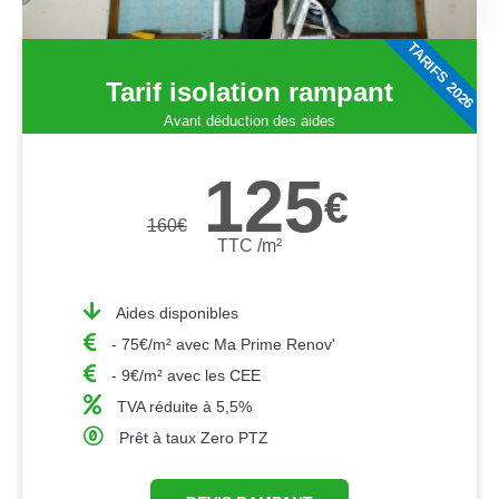
TARIFS 2026
Tarif isolation rampant
Avant déduction des aides
125
€
160
€
TTC /m²
Aides disponibles
- 75€/m² avec Ma Prime Renov'
- 9€/m² avec les CEE
TVA réduite à 5,5%
Prêt à taux Zero PTZ