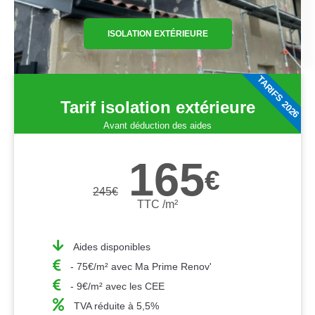
ISOLATION EXTÉRIEURE
TARIFS 2026
Tarif isolation extérieure
Avant déduction des aides
165
€
245
€
TTC /m²
Aides disponibles
- 75€/m² avec Ma Prime Renov'
- 9€/m² avec les CEE
TVA réduite à 5,5%