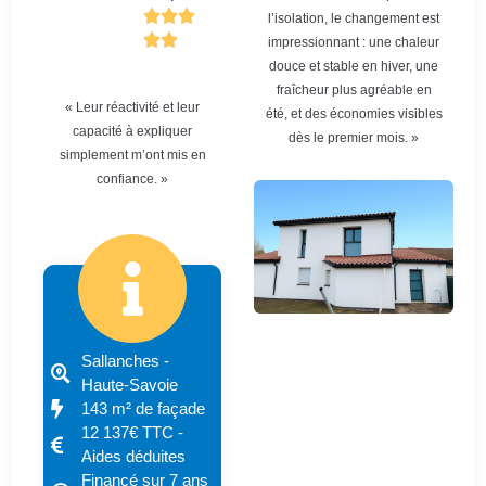
l’isolation, le changement est
impressionnant : une chaleur
douce et stable en hiver, une
fraîcheur plus agréable en
« Leur réactivité et leur
été, et des économies visibles
capacité à expliquer
dès le premier mois. »
simplement m’ont mis en
confiance. »
Sallanches -
Haute-Savoie
143 m² de façade
12 137€ TTC -
Aides déduites
Financé sur 7 ans