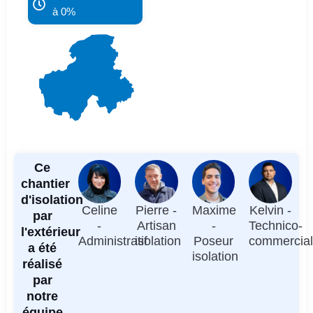
à 0%
Ce
chantier
d'isolation
Celine
Pierre -
Maxime
Kelvin -
par
-
Artisan
-
Technico-
l'extérieur
Administratif
isolation
Poseur
commercia
a été
isolation
réalisé
par
notre
équipe