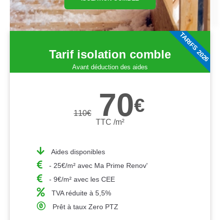
TARIFS 2026
Tarif isolation comble
Avant déduction des aides
70
€
110
€
TTC /m²
Aides disponibles
- 25€/m² avec Ma Prime Renov'
- 9€/m² avec les CEE
TVA réduite à 5,5%
Prêt à taux Zero PTZ