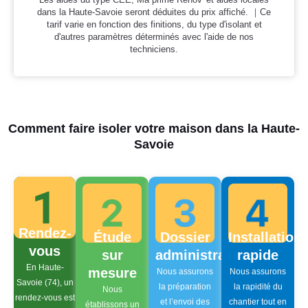
dans la Haute-Savoie seront déduites du prix affiché. ｜Ce
tarif varie en fonction des finitions, du type d'isolant et
d'autres paramètres déterminés avec l'aide de nos
techniciens.
Comment faire isoler votre maison dans la Haute-
Savoie
Rendez-
Étude
Dossier
Installation
vous
sur
administratif
rapide
En Haute-
mesure
Nous assurons
Nous assurons
Savoie (74), un
la préparation
la rapidité du
Nous
rendez-vous est
et l’envoi des
chantier tout en
établissons un