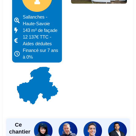
Sallanches -
Haute-Savoie
143 m² de façade
12 137€ TTC -
Aides déduites
Financé sur 7 ans
à 0%
Ce
chantier