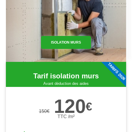
ISOLATION MURS
TARIFS 2026
Tarif isolation murs
Avant déduction des aides
120
€
150
€
TTC /m²