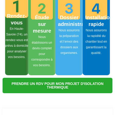
Rendez-
Étude
Dossier
Installation
vous
sur
administratif
rapide
En Haute-
mesure
Nous assurons
Nous assurons
Savoie (74), un
la préparation
la rapidité du
Nous
rendez-vous est
et l’envoi des
chantier tout en
établissons un
prévu à domicile
dossiers aux
garantissant la
devis complet
pour analyser
organismes.
qualité.
pour
vos besoins.
correspondre à
vos besoins.
PRENDRE UN RDV POUR MON PROJET D'ISOLATION
THERMIQUE