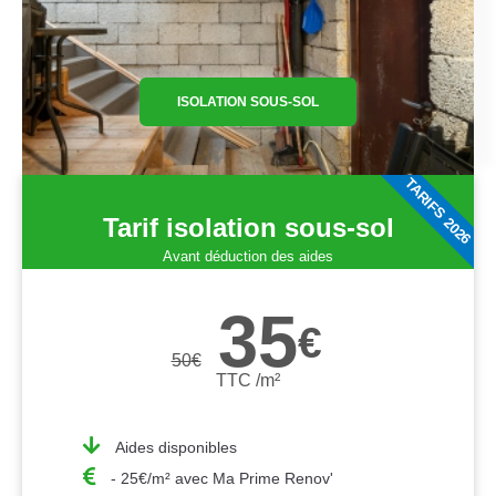
ISOLATION SOUS-SOL
TARIFS 2026
Tarif isolation sous-sol
Avant déduction des aides
35
€
50
€
TTC /m²
Aides disponibles
- 25€/m² avec Ma Prime Renov'