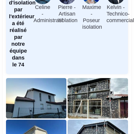
d'isolation
Celine
Pierre -
Maxime
Kelvin -
par
-
Artisan
-
Technico-
l'extérieur
Administratif
isolation
Poseur
commercia
a été
isolation
réalisé
par
notre
équipe
dans
le 74